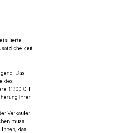
aillierte 
ätzliche Zeit 
ngend. Das 
e des 
tere 1'200 CHF 
cherung Ihrer 
der Verkäufer 
schen muss, 
 Ihnen, das 