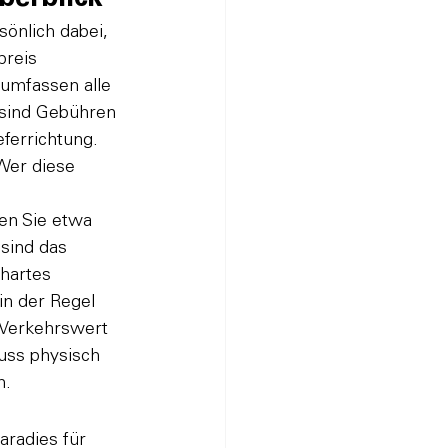
sönlich dabei, 
reis 
 umfassen alle 
 sind Gebühren 
ferrichtung. 
 Wer diese 
en Sie etwa 
sind das 
hartes 
in der Regel 
 Verkehrswert 
uss physisch 
n.
radies für 