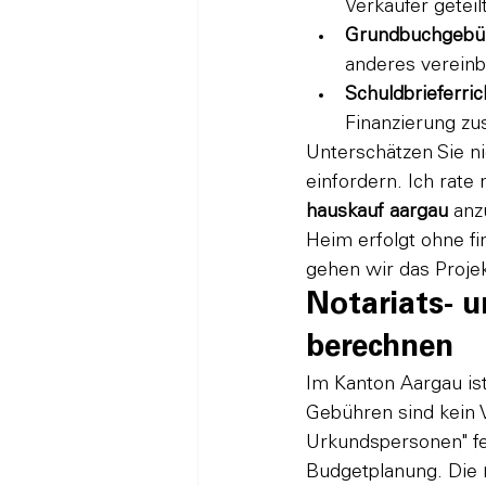
Verkäufer geteilt
Grundbuchgebü
anderes vereinb
Schuldbrieferric
Finanzierung z
Unterschätzen Sie n
einfordern. Ich rate
hauskauf aargau
 anz
Heim erfolgt ohne fi
gehen wir das Proje
Notariats- 
berechnen
Im Kanton Aargau ist
Gebühren sind kein 
Urkundspersonen" fes
Budgetplanung. Die 