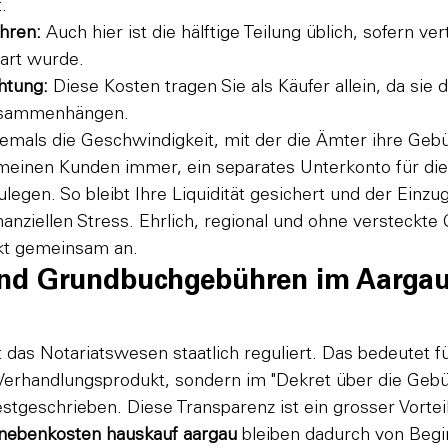
.
hren:
 Auch hier ist die hälftige Teilung üblich, sofern ver
art wurde.
htung:
 Diese Kosten tragen Sie als Käufer allein, da sie d
usammenhängen.
iemals die Geschwindigkeit, mit der die Ämter ihre Geb
 meinen Kunden immer, ein separates Unterkonto für die
ulegen. So bleibt Ihre Liquidität gesichert und der Einzu
nanziellen Stress. Ehrlich, regional und ohne versteckte
kt gemeinsam an.
und Grundbuchgebühren im Aargau
 das Notariatswesen staatlich reguliert. Das bedeutet fü
Verhandlungsprodukt, sondern im "Dekret über die Gebü
tgeschrieben. Diese Transparenz ist ein grosser Vorteil 
nebenkosten hauskauf aargau
 bleiben dadurch von Begi