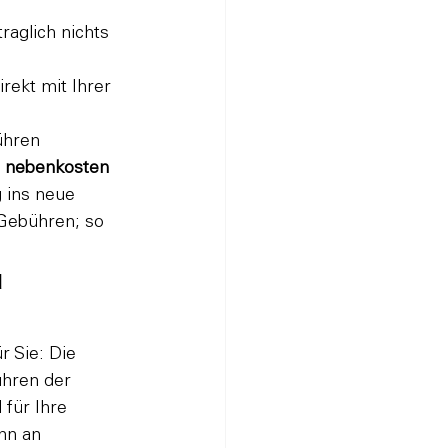
traglich nichts 
irekt mit Ihrer 
ühren 
 
nebenkosten 
g ins neue 
 Gebühren; so 
 
r Sie: Die 
hren der 
für Ihre 
nn an 