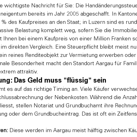
ie wichtigste Nachricht für Sie: Die Handänderungssteu
neigentum bereits im Jahr 2005 abgeschafft. In Kanton
8 % des Kaufpreises an den Staat; in Luzern sind es run
assive Belastung komplett weg, sofern Sie die Immobilie
Ihnen bei einem Kaufpreis von einer Million Franken so
m direkten Vergleich. Eine Steuerpflicht bleibt meist nu
ein reines Renditeobjekt zur Vermietung erwerben oder
onale Besonderheit macht den Standort Aargau für Famil
xtrem attraktiv.
ung: Das Geld muss "flüssig" sein
 es auf das richtige Timing an. Viele Käufer verwechse
chlussabrechnung der Nebenkosten. Während die Anzahlu
fliesst, stellen Notariat und Grundbuchamt ihre Rechnun
ng oder dem Grundbucheintrag. Das ist oft ein Zeitfens
en:
 Diese werden im Aargau meist hälftig zwischen Käu