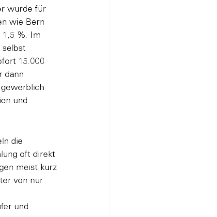
er wurde für 
en wie Bern 
d 1,5 %. Im 
 selbst 
fort 15.000 
r dann 
 gewerblich 
ien und 
ln die 
ng oft direkt 
gen meist kurz 
ter von nur 
fer und 