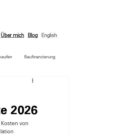
Über mich
Blog
English
kaufen
Baufinanzierung
ugesuch
te 2026
 Kosten von 
lation 