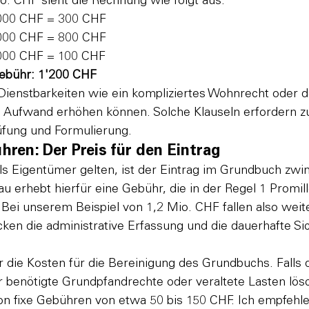
o. CHF sieht die Rechnung wie folgt aus:
000 CHF = 300 CHF
000 CHF = 800 CHF
000 CHF = 100 CHF
gebühr: 1'200 CHF
ienstbarkeiten wie ein kompliziertes Wohnrecht oder det
Aufwand erhöhen können. Solche Klauseln erfordern zus
rüfung und Formulierung.
en: Der Preis für den Eintrag
als Eigentümer gelten, ist der Eintrag im Grundbuch zwi
erhebt hierfür eine Gebühr, die in der Regel 1 Promill
 Bei unserem Beispiel von 1,2 Mio. CHF fallen also wei
ken die administrative Erfassung und die dauerhafte Si
.
 die Kosten für die Bereinigung des Grundbuchs. Falls 
hr benötigte Grundpfandrechte oder veraltete Lasten lö
on fixe Gebühren von etwa 50 bis 150 CHF. Ich empfehle