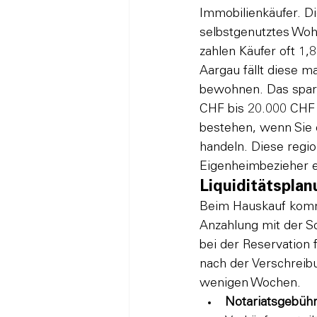
Immobilienkäufer. D
selbstgenutztes Woh
zahlen Käufer oft 1,
Aargau fällt diese m
bewohnen. Das spart 
CHF bis 20.000 CHF i
bestehen, wenn Sie 
handeln. Diese regi
Eigenheimbezieher e
Liquiditätsplan
Beim Hauskauf kommt
Anzahlung mit der S
bei der Reservation 
nach der Verschreibu
wenigen Wochen. 
Notariatsgebühr