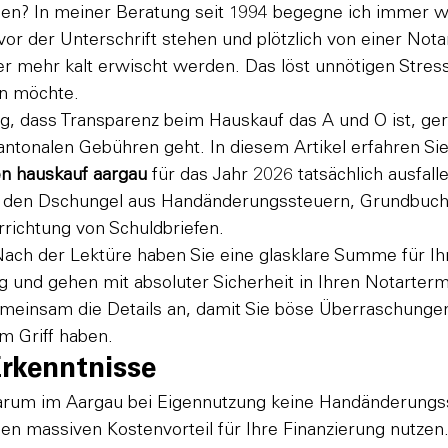
en? In meiner Beratung seit 1994 begegne ich immer w
or der Unterschrift stehen und plötzlich von einer Nota
r mehr kalt erwischt werden. Das löst unnötigen Stress
en möchte.
ng, dass Transparenz beim Hauskauf das A und O ist, g
tonalen Gebühren geht. In diesem Artikel erfahren Sie 
n hauskauf aargau
 für das Jahr 2026 tatsächlich ausfalle
ch den Dschungel aus Handänderungssteuern, Grundbuc
rrichtung von Schuldbriefen.
ach der Lektüre haben Sie eine glasklare Summe für Ih
 und gehen mit absoluter Sicherheit in Ihren Notarterm
emeinsam die Details an, damit Sie böse Überraschunge
im Griff haben.
Erkenntnisse
arum im Aargau bei Eigennutzung keine Handänderungsst
sen massiven Kostenvorteil für Ihre Finanzierung nutzen