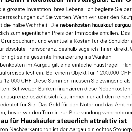
die grösste Investition Ihres Lebens. Ich begleite Sie per
berraschungen auf Sie warten. Wenn wir über den Kaufp
t die halbe Wahrheit. Die 
nebenkosten hauskauf aargau
lich zum eigentlichen Preis der Immobilie anfallen. Das
s Grundbuchamt und eventuelle Kosten für die Schuldbrie
für absolute Transparenz; deshalb sage ich Ihnen direkt:
, bringt seine gesamte Finanzierung ins Wanken.
benkosten im Aargau gilt eine einfache Faustregel. Plan
ufpreises fest ein. Bei einem Objekt für 1.200.000 CHF 
is 12.000 CHF. Diese Summen müssen Sie zwingend als 
alten. Schweizer Banken finanzieren diese Nebenkosten 
nungsgrenze bezieht sich fast immer nur auf den reinen
bedeutet für Sie: Das Geld für den Notar und das Amt m
gen, bevor wir den Termin zur Beurkundung wahrnehme
u für Hauskäufer steuerlich attraktiv ist
ren Nachbarkantonen ist der Aargau ein echtes Steuerpa