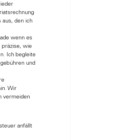
ieder 
riatsrechnung 
 aus, den ich 
erade wenn es 
präzise, wie 
n. Ich begleite 
hgebühren und 
re 
in. Wir 
n vermeiden 
euer anfällt 
.