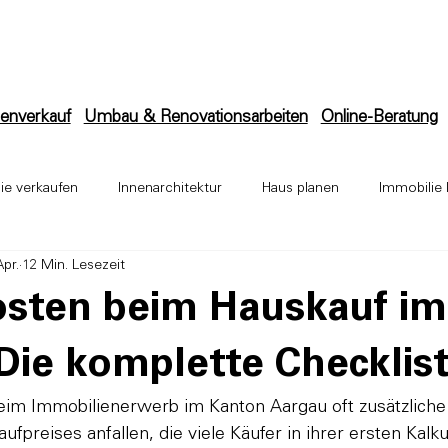
enverkauf
Umbau & Renovationsarbeiten
Online-Beratung
ie verkaufen
Innenarchitektur
Haus planen
Immobilie 
Apr.
12 Min. Lesezeit
ektur
Anbau
Bauleitung
Umbau & Renovation
Ba
sten beim Hauskauf im
Die komplette Checklis
eim Immobilienerwerb im Kanton Aargau oft zusätzliche
fpreises anfallen, die viele Käufer in ihrer ersten Kalku