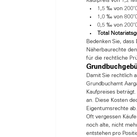
Kaufpreis von 1,2 Mi
1,5 ‰ von 200'
1,0 ‰ von 800'
0,5 ‰ von 200'
Total Notariats
Bedenken Sie, dass D
Näherbaurechte den 
für die rechtliche P
Grundbuchgebühr
Damit Sie rechtlich 
Grundbuchamt Aargau 
Kaufpreises beträgt.
an. Diese Kosten dec
Eigentumsrechte ab
Oft vergessen Käufer
noch alte, nicht me
entstehen pro Positi