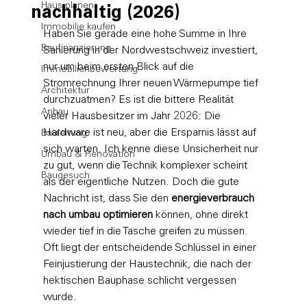
Haus planen
nachhaltig (2026)
Immobilie kaufen
Haben Sie gerade eine hohe Summe in Ihre 
Baufinanzierung
Sanierung in der Nordwestschweiz investiert, 
nur um beim ersten Blick auf die 
Immobilienbewertung
Stromrechnung Ihrer neuen Wärmepumpe tief 
Architektur
durchzuatmen? Es ist die bittere Realität 
Anbau
vieler Hausbesitzer im Jahr 2026: Die 
Hardware ist neu, aber die Ersparnis lässt auf 
Bauleitung
sich warten. Ich kenne diese Unsicherheit nur 
Umbau & Renovation
zu gut, wenn die Technik komplexer scheint 
Baugesuch
als der eigentliche Nutzen. Doch die gute 
Nachricht ist, dass Sie den 
energieverbrauch 
nach umbau optimieren
 können, ohne direkt 
wieder tief in die Tasche greifen zu müssen. 
Oft liegt der entscheidende Schlüssel in einer 
Feinjustierung der Haustechnik, die nach der 
hektischen Bauphase schlicht vergessen 
wurde.