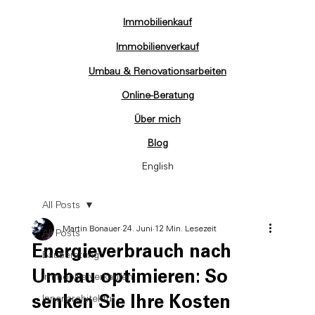
Immobilienkauf
Immobilienverkauf
Umbau & Renovationsarbeiten
Online-Beratung
Über mich
Blog
English
All Posts
Martin Bonauer
24. Juni
12 Min. Lesezeit
All Posts
Energieverbrauch nach
Bauberatung
Umbau optimieren: So
Immobilie verkaufen
senken Sie Ihre Kosten
Innenarchitektur