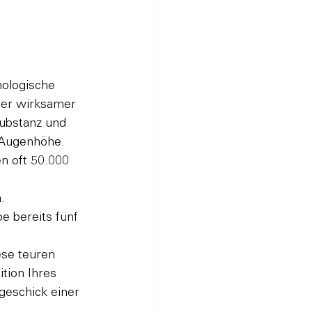
hologische 
iger wirksamer 
substanz und 
f Augenhöhe.
n oft 50.000 
.
e bereits fünf 
se teuren 
tion Ihres 
geschick einer 