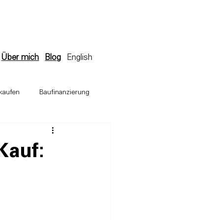
Über mich
Blog
English
kaufen
Baufinanzierung
ugesuch
Kauf: