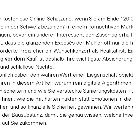
e kostenlose Online-Schätzung, wenn Sie am Ende 120'0
e in der Schweiz bezahlen? In einem kompetitiven Markt
sagen, bevor ein anderer Interessent den Zuschlag erhält
t, dass die glänzenden Exposés der Makler oft nur die h
orderte Preis eher ein Wunschkonzert als Realität ist. Ei
g vor dem Kauf
 ist deshalb Ihre wichtigste Absicherun
und schlaflose Nächte.
sönlich dabei, den wahren Wert einer Liegenschaft objekt
ren in diesem Artikel, warum rein digitale Algorithmen 
ch scheitern und wie Sie versteckte Sanierungskosten frü
 Ihnen, wie Sie mit harten Fakten statt Emotionen in die 
en und so finanzielle Sicherheit gewinnen. Wir werfen e
e der Bausubstanz, damit Sie genau wissen, welche Inves
n auf Sie zukommen.