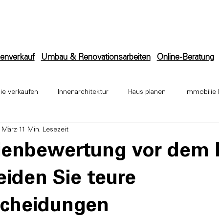
enverkauf
Umbau & Renovationsarbeiten
Online-Beratung
ie verkaufen
Innenarchitektur
Haus planen
Immobilie 
. März
11 Min. Lesezeit
ektur
Anbau
Bauleitung
Umbau & Renovation
Ba
ienbewertung vor dem 
iden Sie teure
scheidungen