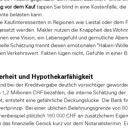
g vor dem Kauf
 tappen Sie blind in eine Kostenfalle, die 
hnte belasten kann.
wie Kaufinteressenten in Regionen wie Liestal oder dem Fr
esetzt werden. Makler nutzen die Knappheit des Wohnr
hnen eine Vision, ein Lebensgefühl und gemütliche Aben
elle Schätzung trennt diesen emotionalen "Haben-Wollen
en Verkehrswert. Fakten lügen nicht, Gefühle in einer B
herheit und Hypothekarfähigkeit
d bei der Kreditvergabe deutlich vorsichtiger geworden
h 1,2 Millionen CHF bezahlen, die interne Schätzung der
t, entsteht eine gefährliche Deckungslücke. Die Bank fina
rtprinzip. Bei einer üblichen Belehnungsgrenze von 80 
enbeispiel plötzlich 160.000 CHF an zusätzlichem Eigenk
n das finanzielle Genick kurz vor dem Notariatstermin. E