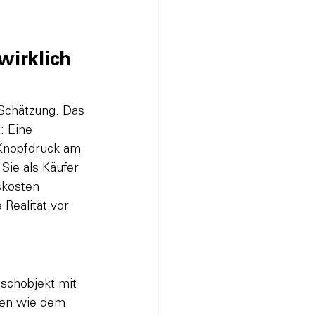
irklich 
Schätzung. Das 
: Eine 
 Knopfdruck am 
Sie als Käufer 
skosten 
 Realität vor 
schobjekt mit 
nen wie dem 