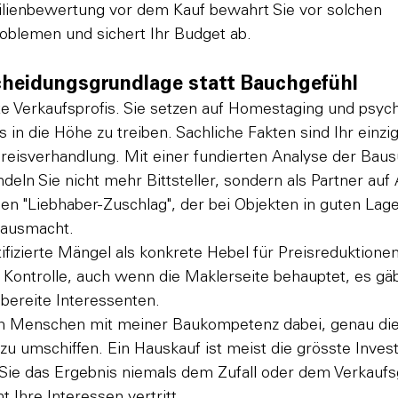
ienbewertung vor dem Kauf bewahrt Sie vor solchen 
oblemen und sichert Ihr Budget ab.
cheidungsgrundlage statt Bauchgefühl
te Verkaufsprofis. Sie setzen auf Homestaging und psyc
s in die Höhe zu treiben. Sachliche Fakten sind Ihr einz
Preisverhandlung. Mit einer fundierten Analyse der Bau
deln Sie nicht mehr Bittsteller, sondern als Partner au
en "Liebhaber-Zuschlag", der bei Objekten in guten Lage
ausmacht.
ifizierte Mängel als konkrete Hebel für Preisreduktionen
 Kontrolle, auch wenn die Maklerseite behauptet, es gäb
bereite Interessenten.
ich Menschen mit meiner Baukompetenz dabei, genau die
u umschiffen. Ein Hauskauf ist meist die grösste Investi
Sie das Ergebnis niemals dem Zufall oder dem Verkaufs