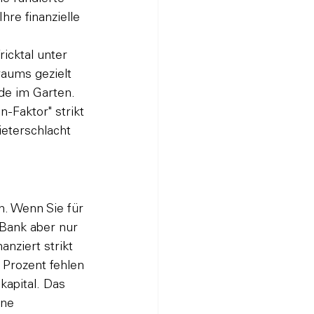
Ihre finanzielle 
icktal unter 
aums gezielt 
de im Garten. 
-Faktor" strikt 
ieterschlacht 
. Wenn Sie für 
 Bank aber nur 
nziert strikt 
Prozent fehlen 
apital. Das 
ine 