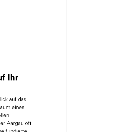
 Ihr 
ick auf das 
raum eines 
llen 
er Aargau oft 
e fundierte 