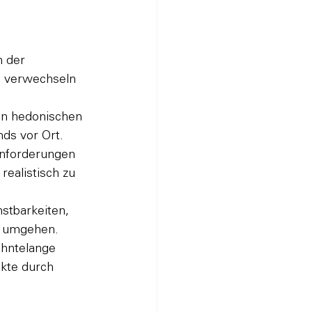
n der 
u verwechseln 
en hedonischen 
nds vor Ort.
Anforderungen 
realistisch zu 
stbarkeiten, 
u umgehen.
ehntelange 
kte durch 