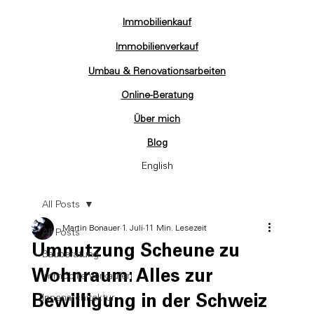
Immobilienkauf
Immobilienverkauf
Umbau & Renovationsarbeiten
Online-Beratung
Über mich
Blog
English
All Posts
Martin Bonauer
1. Juli
11 Min. Lesezeit
All Posts
Umnutzung Scheune zu
Bauberatung
Wohnraum: Alles zur
Immobilie verkaufen
Bewilligung in der Schweiz
Innenarchitektur