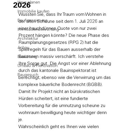
Haus planen
2026
Immobilie kaufen
Wussten Sie, dass Ihr Traum vom Wohnen in 
Baufinanzierung
der alten Scheune seit dem 1. Juli 2026 an 
einer hauchdünnen Quote von nur zwei 
Immobilienbewertung
Prozent hängen könnte? Die neue Phase des 
Architektur
Raumplanungsgesetzes (RPG 2) hat die 
Anbau
Spielregeln für das Bauen ausserhalb der 
Bauzonen massiv verschärft. Ich verstehe 
Bauleitung
Ihre Sorge gut. Die Angst vor einer Ablehnung 
Umbau & Renovation
durch das kantonale Bauinspektorat ist 
Baugesuch
berechtigt; ebenso wie die Verwirrung um das 
komplexe bäuerliche Bodenrecht (BGBB). 
Damit Ihr Projekt nicht an bürokratischen 
Hürden scheitert, ist eine fundierte 
Vorbereitung für die umnutzung scheune zu 
wohnraum bewilligung heute wichtiger denn 
je.
Wahrscheinlich geht es Ihnen wie vielen 