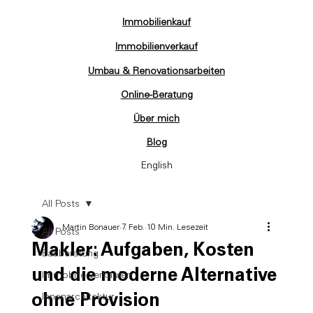
Immobilienkauf
Immobilienverkauf
Umbau & Renovationsarbeiten
Online-Beratung
Über mich
Blog
English
All Posts
Martin Bonauer
7. Feb.
10 Min. Lesezeit
All Posts
Makler: Aufgaben, Kosten
Bauberatung
und die moderne Alternative
Immobilie verkaufen
ohne Provision
Innenarchitektur