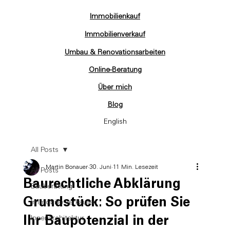
Immobilienkauf
Immobilienverkauf
Umbau & Renovationsarbeiten
Online-Beratung
Über mich
Blog
English
All Posts
Martin Bonauer
30. Juni
11 Min. Lesezeit
All Posts
Baurechtliche Abklärung
Bauberatung
Grundstück: So prüfen Sie
Immobilie verkaufen
Ihr Baupotenzial in der
Innenarchitektur