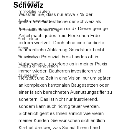
Haus planen
Schweiz
Immobilie kaufen
Wussten Sie, dass nur etwa 7 % der 
Baufinanzierung
gesamten Landesfläche der Schweiz als 
Bauzone ausgewiesen sind? Dieser geringe 
Immobilienbewertung
Anteil macht jedes freie Fleckchen Erde 
Architektur
extrem wertvoll. Doch ohne eine fundierte 
Anbau
baurechtliche Abklärung Grundstück bleibt 
das wahre Potenzial Ihres Landes oft im 
Bauleitung
Verborgenen. Ich erlebe es in meiner Praxis 
Umbau & Renovation
immer wieder. Bauherren investieren viel 
Baugesuch
Herzblut und Zeit in eine Vision, nur um später 
an komplexen kantonalen Baugesetzen oder 
einer falsch berechneten Ausnützungsziffer zu 
scheitern. Das ist nicht nur frustrierend, 
sondern kann auch richtig teuer werden.
Sicherlich geht es Ihnen ähnlich wie vielen 
meiner Kunden. Sie wünschen sich endlich 
Klarheit darüber, was Sie auf Ihrem Land 