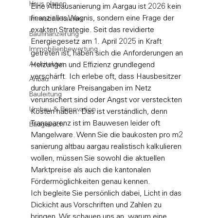
Haus planen
Eine Altbausanierung im Aargau ist 2026 kein 
finanzielles Wagnis, sondern eine Frage der 
Immobilie kaufen
exakten Strategie. Seit das revidierte 
Baufinanzierung
Energiegesetz am 1. April 2025 in Kraft 
Immobilienbewertung
getreten ist, haben sich die Anforderungen an 
Architektur
Heizungen und Effizienz grundlegend 
verschärft. Ich erlebe oft, dass Hausbesitzer 
Anbau
durch unklare Preisangaben im Netz 
Bauleitung
verunsichert sind oder Angst vor versteckten 
Umbau & Renovation
Kosten haben. Das ist verständlich, denn 
Transparenz ist im Bauwesen leider oft 
Baugesuch
Mangelware. Wenn Sie die baukosten pro m2 
sanierung altbau aargau realistisch kalkulieren 
wollen, müssen Sie sowohl die aktuellen 
Marktpreise als auch die kantonalen 
Fördermöglichkeiten genau kennen.
Ich begleite Sie persönlich dabei, Licht in das 
Dickicht aus Vorschriften und Zahlen zu 
bringen. Wir schauen uns an, warum eine 