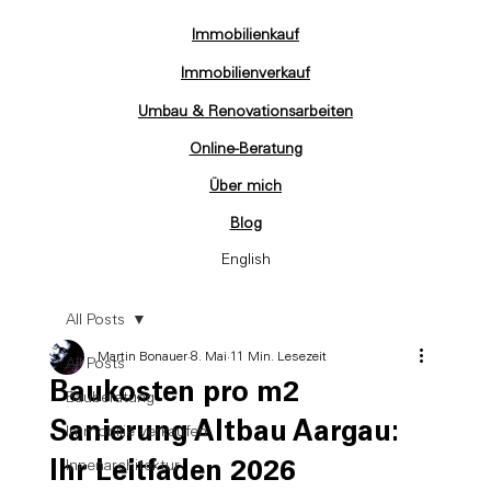
Immobilienkauf
Immobilienverkauf
Umbau & Renovationsarbeiten
Online-Beratung
Über mich
Blog
English
All Posts
Martin Bonauer
8. Mai
11 Min. Lesezeit
All Posts
Baukosten pro m2
Bauberatung
Sanierung Altbau Aargau:
Immobilie verkaufen
Ihr Leitfaden 2026
Innenarchitektur