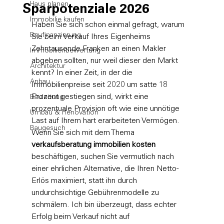
Haus planen
Sparpotenziale 2026
Immobilie kaufen
Haben Sie sich schon einmal gefragt, warum 
Baufinanzierung
Sie beim Verkauf Ihres Eigenheims 
Zehntausende Franken an einen Makler 
Immobilienbewertung
abgeben sollten, nur weil dieser den Markt 
Architektur
kennt? In einer Zeit, in der die 
Anbau
Immobilienpreise seit 2020 um satte 18 
Prozent gestiegen sind, wirkt eine 
Bauleitung
prozentuale Provision oft wie eine unnötige 
Umbau & Renovation
Last auf Ihrem hart erarbeiteten Vermögen. 
Baugesuch
Wenn Sie sich mit dem Thema 
verkaufsberatung immobilien kosten
beschäftigen, suchen Sie vermutlich nach 
einer ehrlichen Alternative, die Ihren Netto-
Erlös maximiert, statt ihn durch 
undurchsichtige Gebührenmodelle zu 
schmälern. Ich bin überzeugt, dass echter 
Erfolg beim Verkauf nicht auf 