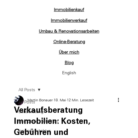
Immobilienkauf
Immobilienverkauf
Umbau & Renovationsarbeiten
Online-Beratung
Über mich
Blog
English
All Posts
Martin Bonauer
18. Mai
12 Min. Lesezeit
All Posts
Verkaufsberatung
Bauberatung
Immobilien: Kosten,
Immobilie verkaufen
Gebühren und
Innenarchitektur