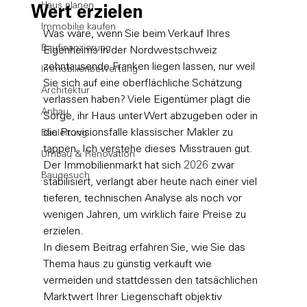
Haus planen
Wert erzielen
Immobilie kaufen
Was wäre, wenn Sie beim Verkauf Ihres 
Baufinanzierung
Eigenheims in der Nordwestschweiz 
zehntausende Franken liegen lassen, nur weil 
Immobilienbewertung
Sie sich auf eine oberflächliche Schätzung 
Architektur
verlassen haben? Viele Eigentümer plagt die 
Anbau
Sorge, ihr Haus unter Wert abzugeben oder in 
die Provisionsfalle klassischer Makler zu 
Bauleitung
tappen. Ich verstehe dieses Misstrauen gut. 
Umbau & Renovation
Der Immobilienmarkt hat sich 2026 zwar 
Baugesuch
stabilisiert, verlangt aber heute nach einer viel 
tieferen, technischen Analyse als noch vor 
wenigen Jahren, um wirklich faire Preise zu 
erzielen.
In diesem Beitrag erfahren Sie, wie Sie das 
Thema haus zu günstig verkauft wie 
vermeiden und stattdessen den tatsächlichen 
Marktwert Ihrer Liegenschaft objektiv 