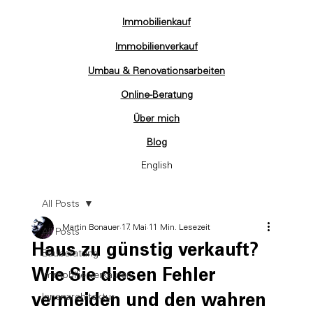
Immobilienkauf
Immobilienverkauf
Umbau & Renovationsarbeiten
Online-Beratung
Über mich
Blog
English
All Posts
Martin Bonauer
17. Mai
11 Min. Lesezeit
All Posts
Haus zu günstig verkauft?
Bauberatung
Wie Sie diesen Fehler
Immobilie verkaufen
vermeiden und den wahren
Innenarchitektur