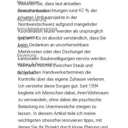
Haus planen
Wussten Sie, dass laut aktuellen 
Branchenbeobachtungen rund 40 % der 
Immobilie kaufen
privaten Umbauprojekte in der 
Baufinanzierung
Nordwestschweiz aufgrund mangelnder 
Immobilienbewertung
Koordination teurer werden als ursprünglich 
Architektur
geplant? Es ist absolut verständlich, dass Sie 
beim Gedanken an unvorhersehbare 
Anbau
Mehrkosten oder den Dschungel der 
Bauleitung
kantonalen Baubewilligungen nervös werden. 
Umbau & Renovation
Niemand möchte zwischen Staub und 
fehlerhaften Handwerkerterminen die 
Baugesuch
Kontrolle über das eigene Zuhause verlieren.
Ich verstehe diese Sorgen gut. Seit 1994 
begleite ich Menschen dabei, ihren Wohnraum 
zu verwandeln, ohne dabei die psychische 
Belastung ins Unermessliche steigen zu 
lassen. In diesem Artikel teile ich meine 
wichtigsten stressfrei renovieren tipps, mit 
denen Sie Ihr Projekt durch kluge Planung und 