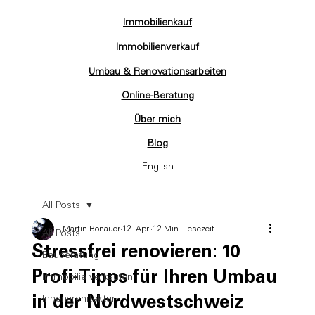
Immobilienkauf
Immobilienverkauf
Umbau & Renovationsarbeiten
Online-Beratung
Über mich
Blog
English
All Posts
Martin Bonauer
12. Apr.
12 Min. Lesezeit
All Posts
Stressfrei renovieren: 10
Bauberatung
Profi-Tipps für Ihren Umbau
Immobilie verkaufen
in der Nordwestschweiz
Innenarchitektur