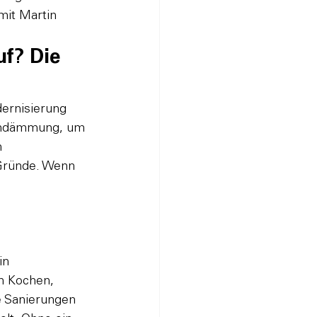
it Martin 
f? Die 
ernisierung 
dendämmung, um 
 
 Gründe. Wenn 
in 
ch Kochen, 
 Sanierungen 