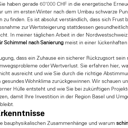
, Sie haben gerade 60'000 CHF in die energetische Erneu
nur um im ersten Winter nach dem Umbau schwarze Pun
u finden. Es ist absolut verständlich, dass sich Frust b
snahme zur Wertsteigerung stattdessen gesundheitlic
ht. In meiner täglichen Arbeit in der Nordwestschweiz 
ür Schimmel nach Sanierung
 meist in einer lückenhaften
eugung, dass ein Zuhause ein sicherer Rückzugsort sein
emwegsprobleme oder Wertverlust. Sie erfahren hier, w
icht ausreicht und wie Sie durch die richtige Abstimmu
in gesundes Wohnklima zurückgewinnen. Wir schauen un
rner Hülle entsteht und wie Sie bei zukünftigen Projek
tzen, damit Ihre Investition in der Region Basel und Um
bleibt.
Erkenntnisse
die bauphysikalischen Zusammenhänge und warum 
schi