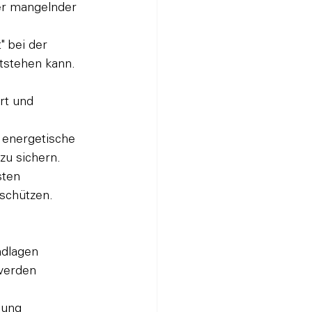
er mangelnder 
 bei der 
tstehen kann.
rt und 
 energetische 
zu sichern.
sten 
schützen.
dlagen

erden

ung
