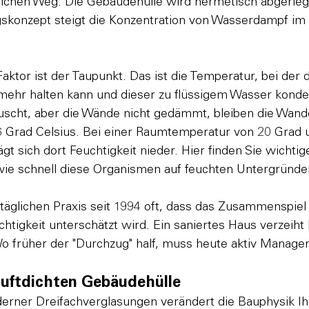
lichen Weg. Die Gebäudehülle wird hermetisch abgeriege
skonzept steigt die Konzentration von Wasserdampf im 
ktor ist der Taupunkt. Das ist die Temperatur, bei der d
ehr halten kann und dieser zu flüssigem Wasser konde
auscht, aber die Wände nicht gedämmt, bleiben die Wand
,6 Grad Celsius. Bei einer Raumtemperatur von 20 Grad
ägt sich dort Feuchtigkeit nieder. Hier finden Sie wichtig
 wie schnell diese Organismen auf feuchten Untergründen
 täglichen Praxis seit 1994 oft, dass das Zusammenspiel
tigkeit unterschätzt wird. Ein saniertes Haus verzeiht 
o früher der "Durchzug" half, muss heute aktiv Manage
 luftdichten Gebäudehülle
rner Dreifachverglasungen verändert die Bauphysik Ih