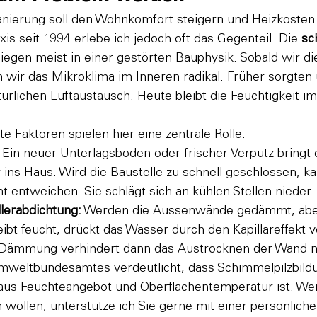
anierung soll den Wohnkomfort steigern und Heizkosten 
is seit 1994 erlebe ich jedoch oft das Gegenteil. Die 
sc
 liegen meist in einer gestörten Bauphysik. Sobald wir d
 wir das Mikroklima im Inneren radikal. Früher sorgten 
türlichen Luftaustausch. Heute bleibt die Feuchtigkeit i
e Faktoren spielen hier eine zentrale Rolle:
 Ein neuer Unterlagsboden oder frischer Verputz bringt
ns Haus. Wird die Baustelle zu schnell geschlossen, ka
ht entweichen. Sie schlägt sich an kühlen Stellen nieder.
lerabdichtung:
 Werden die Aussenwände gedämmt, abe
eibt feucht, drückt das Wasser durch den Kapillareffekt v
 Dämmung verhindert dann das Austrocknen der Wand n
Umweltbundesamtes
 verdeutlicht, dass Schimmelpilzbild
us Feuchteangebot und Oberflächentemperatur ist. Wen
ollen, unterstütze ich Sie gerne mit einer 
persönlich