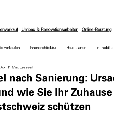
enverkauf
Umbau & Renovationsarbeiten
Online-Beratung
ie verkaufen
Innenarchitektur
Haus planen
Immobilie 
 Apr.
11 Min. Lesezeit
ektur
Anbau
Bauleitung
Umbau & Renovation
Ba
l nach Sanierung: Ursa
und wie Sie Ihr Zuhause 
tschweiz schützen