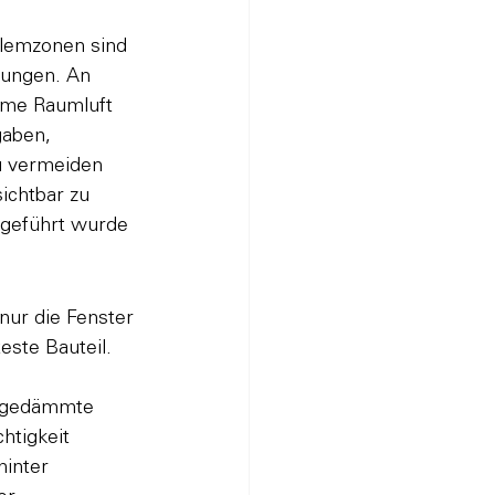
blemzonen sind 
bungen. An 
rme Raumluft 
gaben, 
u vermeiden 
ichtbar zu 
sgeführt wurde 
nur die Fenster 
este Bauteil. 
 
ungedämmte 
tigkeit 
inter 