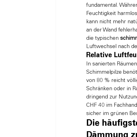
fundamental. Währen
Feuchtigkeit harmlo
kann nicht mehr nat
an der Wand fehlerha
die typischen 
schimm
Luftwechsel nach de
Relative Luftfe
In sanierten Räumen 
Schimmelpilze benöt
von 80 % reicht völl
Schränken oder in R
dringend zur Nutzung
CHF 40 im Fachhandel
sicher im grünen Ber
Die häufigs
Dämmung zu