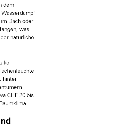
an dem 
t. Wasserdampf 
 im Dach oder 
efangen, was 
 der natürliche 
siko. 
lächenfeuchte 
 hinter 
gentümern 
twa CHF 20 bis 
 Raumklima 
und 