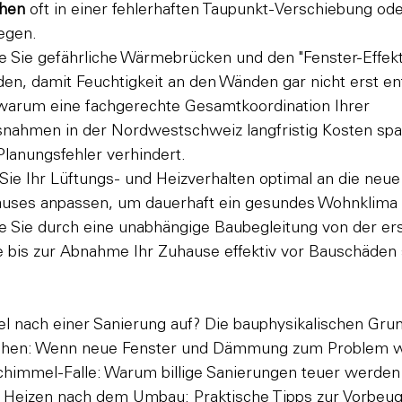
chen
 oft in einer fehlerhaften Taupunkt-Verschiebung od
iegen.
ie Sie gefährliche Wärmebrücken und den "Fenster-Effekt"
en, damit Feuchtigkeit an den Wänden gar nicht erst en
warum eine fachgerechte Gesamtkoordination Ihrer 
ahmen in der Nordwestschweiz langfristig Kosten spa
lanungsfehler verhindert.
 Sie Ihr Lüftungs- und Heizverhalten optimal an die neue
Hauses anpassen, um dauerhaft ein gesundes Wohnklima 
ie Sie durch eine unabhängige Baubegleitung von der er
 bis zur Abnahme Ihr Zuhause effektiv vor Bauschäden 
l nach einer Sanierung auf? Die bauphysikalischen Grun
achen: Wenn neue Fenster und Dämmung zum Problem w
chimmel-Falle: Warum billige Sanierungen teuer werden

d Heizen nach dem Umbau: Praktische Tipps zur Vorbeug