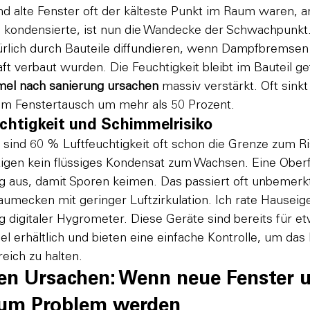
d alte Fenster oft der kälteste Punkt im Raum waren, 
s kondensierte, ist nun die Wandecke der Schwachpunk
ürlich durch Bauteile diffundieren, wenn Dampfbremsen
ft verbaut wurden. Die Feuchtigkeit bleibt im Bauteil g
el nach sanierung ursachen
 massiv verstärkt. Oft sinkt
m Fenstertausch um mehr als 50 Prozent.
uchtigkeit und Schimmelrisiko
sind 60 % Luftfeuchtigkeit oft schon die Grenze zum Ri
igen kein flüssiges Kondensat zum Wachsen. Eine Oberf
ig aus, damit Sporen keimen. Das passiert oft unbemerkt
aumecken mit geringer Luftzirkulation. Ich rate Hausei
 digitaler Hygrometer. Diese Geräte sind bereits für e
 erhältlich und bieten eine einfache Kontrolle, um das
eich zu halten.
ten Ursachen: Wenn neue Fenster 
m Problem werden