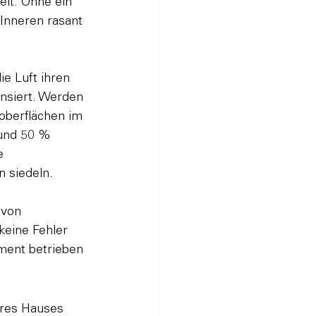
lt. Ohne ein 
Inneren rasant 
ie Luft ihren 
nsiert. Werden 
oberflächen im 
 und 50 % 
e
 siedeln.

 von 
keine Fehler 
ment betrieben 
res Hauses 