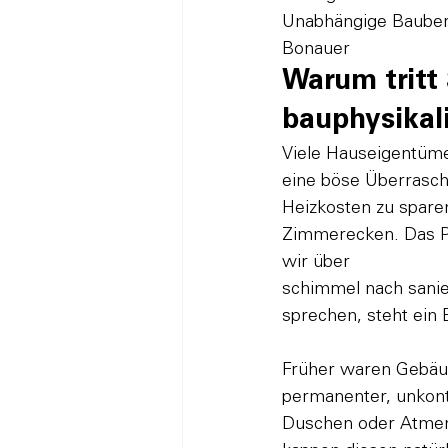
Unabhängige Baubera
Bonauer
Warum tritt
bauphysikal
Viele Hauseigentüme
eine böse Überrasch
Heizkosten zu sparen
Zimmerecken. Das Ph
wir über
schimmel nach sani
sprechen, steht ein B
Früher waren Gebäud
permanenter, unkontr
Duschen oder Atmen