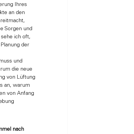
erung Ihres 
kte an den 
reitmacht, 
he Sorgen und 
sehe ich oft, 
 Planung der 
 muss und 
arum die neue 
ng von Lüftung 
s an, warum 
ten von Anfang 
gebung 
mmel nach 