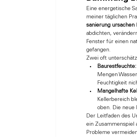
Eine energetische S
meiner täglichen Prax
sanierung ursachen
abdichten, verändern
Fenster für einen na
gefangen.
Zwei oft unterschätzt
Baurestfeuchte:
Mengen Wasser i
Feuchtigkeit nic
Mangelhafte Kel
Kellerbereich bl
oben. Die neue
Der 
Leitfaden des 
ein Zusammenspiel a
Probleme vermeiden w