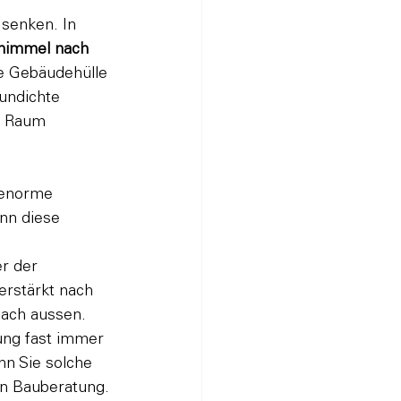
senken. In 
himmel nach 
ie Gebäudehülle 
undichte 
m Raum 
 enorme 
nn diese 
r der 
erstärkt nach 
ach aussen.
ung fast immer 
n Sie solche 
en Bauberatung
.