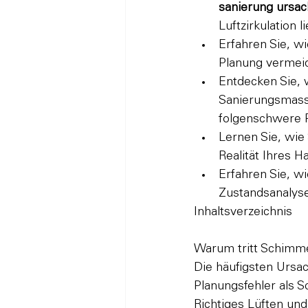
sanierung ursa
Luftzirkulation l
Erfahren Sie, w
Planung vermeid
Entdecken Sie, 
Sanierungsmassn
folgenschwere P
Lernen Sie, wie
Realität Ihres 
Erfahren Sie, w
Zustandsanalyse
Inhaltsverzeichnis

Warum tritt Schimme
Die häufigsten Urs
Planungsfehler als S
Richtiges Lüften un