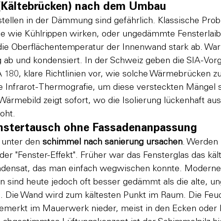
(Kältebrücken) nach dem Umbau
tellen in der Dämmung sind gefährlich. Klassische Pro
ie wie Kühlrippen wirken, oder ungedämmte Fensterlai
t die Oberflächentemperatur der Innenwand stark ab. Wa
ig ab und kondensiert. In der Schweiz geben die SIA-Vor
 180, klare Richtlinien vor, wie solche Wärmebrücken z
die Infrarot-Thermografie, um diese versteckten Mängel s
ärmebild zeigt sofort, wo die Isolierung lückenhaft au
oht.
enstertausch ohne Fassadenanpassung
 unter den 
schimmel nach sanierung ursachen
. Werden 
 der "Fenster-Effekt". Früher war das Fensterglas das kält
ondensat, das man einfach wegwischen konnte. Moderne
n sind heute jedoch oft besser gedämmt als die alte, 
 Die Wand wird zum kältesten Punkt im Raum. Die Feuch
bemerkt im Mauerwerk nieder, meist in den Ecken oder h