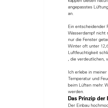
kappen diesen natür
angepasstes Lüftung
an.

Ein entscheidender Fa
Wasserdampf nicht m
nur die Fenster get
Winter oft unter 12
Luftfeuchtigkeit schl
, die verdeutlichen,
Ich erlebe in meiner
Temperatur und Feuch
beim Lüften mehr. W
werden.
Das Prinzip der
Der Einbau hochmode