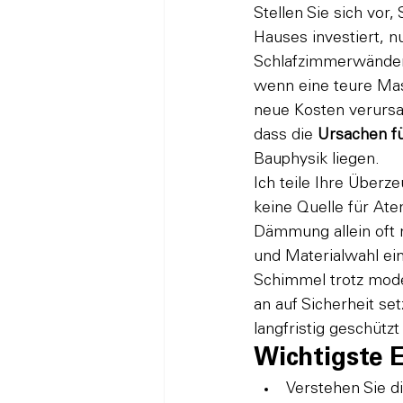
Stellen Sie sich vor
Hauses investiert, 
Schlafzimmerwänden z
wenn eine teure Mas
neue Kosten verursac
dass die 
Ursachen f
Bauphysik liegen.
Ich teile Ihre Überz
keine Quelle für At
Dämmung allein oft n
und Materialwahl e
Schimmel trotz mode
an auf Sicherheit se
langfristig geschützt 
Wichtigste 
Verstehen Sie 