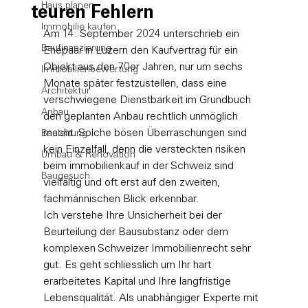
Haus planen
teuren Fehlern
Immobilie kaufen
Am 14. September 2024 unterschrieb ein 
Baufinanzierung
Ehepaar in Luzern den Kaufvertrag für ein 
Objekt aus den 70er Jahren, nur um sechs 
Immobilienbewertung
Monate später festzustellen, dass eine 
Architektur
verschwiegene Dienstbarkeit im Grundbuch 
Anbau
den geplanten Anbau rechtlich unmöglich 
macht. Solche bösen Überraschungen sind 
Bauleitung
kein Einzelfall, denn die versteckten risiken 
Umbau & Renovation
beim immobilienkauf in der Schweiz sind 
Baugesuch
vielfältig und oft erst auf den zweiten, 
fachmännischen Blick erkennbar.
Ich verstehe Ihre Unsicherheit bei der 
Beurteilung der Bausubstanz oder dem 
komplexen Schweizer Immobilienrecht sehr 
gut. Es geht schliesslich um Ihr hart 
erarbeitetes Kapital und Ihre langfristige 
Lebensqualität. Als unabhängiger Experte mit 