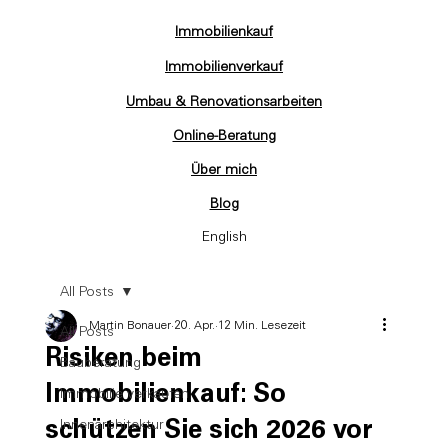
Immobilienkauf
Immobilienverkauf
Umbau & Renovationsarbeiten
Online-Beratung
Über mich
Blog
English
All Posts
Martin Bonauer
20. Apr.
12 Min. Lesezeit
All Posts
Risiken beim
Bauberatung
Immobilienkauf: So
Immobilie verkaufen
schützen Sie sich 2026 vor
Innenarchitektur