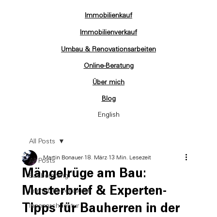
Immobilienkauf
Immobilienverkauf
Umbau & Renovationsarbeiten
Online-Beratung
Über mich
Blog
English
All Posts
Martin Bonauer
18. März
13 Min. Lesezeit
All Posts
Mängelrüge am Bau:
Bauberatung
Musterbrief & Experten-
Immobilie verkaufen
Tipps für Bauherren in der
Innenarchitektur