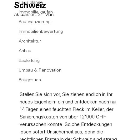
Haus planen
Schweiz
Immobilie kaufen
Aktualisiert:
21. März
Baufinanzierung
Immobilienbewertung
Architektur
Anbau
Bauleitung
Umbau & Renovation
Baugesuch
Stellen Sie sich vor, Sie ziehen endlich in Ihr 
neues Eigenheim ein und entdecken nach nur 
14 Tagen einen feuchten Fleck im Keller, der 
Sanierungskosten von über 12'000 CHF 
verursachen könnte. Solche Entdeckungen 
lösen sofort Unsicherheit aus, denn die 
rechtlichen Fristen in der Schweiz sind streng 