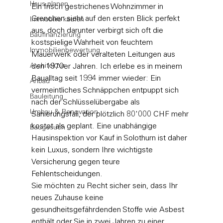
Haus planen
Ein frisch gestrichenes Wohnzimmer in 
Grenchen sieht auf den ersten Blick perfekt 
Immobilie kaufen
aus, doch darunter verbirgt sich oft die 
Baufinanzierung
kostspielige Wahrheit von feuchtem 
Immobilienbewertung
Mauerwerk oder veralteten Leitungen aus 
Architektur
den 1970er Jahren. Ich erlebe es in meinem 
Baualltag seit 1994 immer wieder: Ein 
Anbau
vermeintliches Schnäppchen entpuppt sich 
Bauleitung
nach der Schlüsselübergabe als 
Umbau & Renovation
Sanierungsfall, der plötzlich 80'000 CHF mehr 
kostet als geplant. Eine unabhängige 
Baugesuch
Hausinspektion vor Kauf in Solothurn ist daher 
kein Luxus, sondern Ihre wichtigste 
Versicherung gegen teure 
Fehlentscheidungen.
Sie möchten zu Recht sicher sein, dass Ihr 
neues Zuhause keine 
gesundheitsgefährdenden Stoffe wie Asbest 
enthält oder Sie in zwei Jahren zu einer 