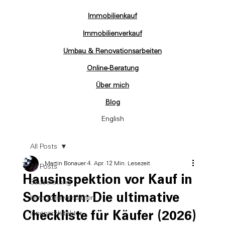
Immobilienkauf
Immobilienverkauf
Umbau & Renovationsarbeiten
Online-Beratung
Über mich
Blog
English
All Posts
Martin Bonauer
4. Apr.
12 Min. Lesezeit
All Posts
Hausinspektion vor Kauf in
Bauberatung
Solothurn: Die ultimative
Immobilie verkaufen
Checkliste für Käufer (2026)
Innenarchitektur