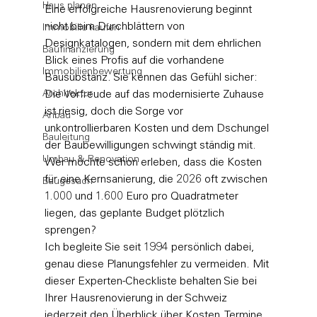
Haus planen
Eine erfolgreiche Hausrenovierung beginnt 
nicht beim Durchblättern von 
Immobilie kaufen
Designkatalogen, sondern mit dem ehrlichen 
Baufinanzierung
Blick eines Profis auf die vorhandene 
Immobilienbewertung
Bausubstanz. Sie kennen das Gefühl sicher: 
Architektur
Die Vorfreude auf das modernisierte Zuhause 
ist riesig, doch die Sorge vor 
Anbau
unkontrollierbaren Kosten und dem Dschungel 
Bauleitung
der Baubewilligungen schwingt ständig mit. 
Umbau & Renovation
Wer möchte schon erleben, dass die Kosten 
für eine Kernsanierung, die 2026 oft zwischen 
Baugesuch
1.000 und 1.600 Euro pro Quadratmeter 
liegen, das geplante Budget plötzlich 
sprengen?
Ich begleite Sie seit 1994 persönlich dabei, 
genau diese Planungsfehler zu vermeiden. Mit 
dieser Experten-Checkliste behalten Sie bei 
Ihrer Hausrenovierung in der Schweiz 
jederzeit den Überblick über Kosten, Termine 