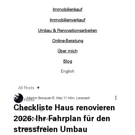
Immobilienkauf
Immobilienverkauf
Umbau & Renovationsarbeiten
Online-Beratung
Über mich
Blog
English
All Posts
Martin Bonauer
6. Mai
11 Min. Lesezeit
All Posts
Checkliste Haus renovieren
Bauberatung
2026: Ihr Fahrplan für den
Immobilie verkaufen
stressfreien Umbau
Innenarchitektur