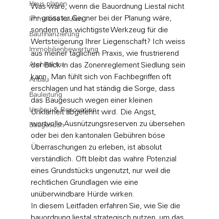
Haus planen
Was wäre, wenn die Bauordnung Liestal nicht 
Ihr grösster Gegner bei der Planung wäre, 
Immobilie kaufen
sondern das wichtigste Werkzeug für die 
Baufinanzierung
Wertsteigerung Ihrer Liegenschaft? Ich weiss 
Immobilienbewertung
aus meiner täglichen Praxis, wie frustrierend 
Architektur
der Blick in das Zonenreglement Siedlung sein 
kann. Man fühlt sich von Fachbegriffen oft 
Anbau
erschlagen und hat ständig die Sorge, dass 
Bauleitung
das Baugesuch wegen einer kleinen 
Umbau & Renovation
Unklarheit abgelehnt wird. Die Angst, 
wertvolle Ausnützungsreserven zu übersehen 
Baugesuch
oder bei den kantonalen Gebühren böse 
Überraschungen zu erleben, ist absolut 
verständlich. Oft bleibt das wahre Potenzial 
eines Grundstücks ungenutzt, nur weil die 
rechtlichen Grundlagen wie eine 
unüberwindbare Hürde wirken.
In diesem Leitfaden erfahren Sie, wie Sie die 
bauordnung liestal strategisch nutzen, um das 