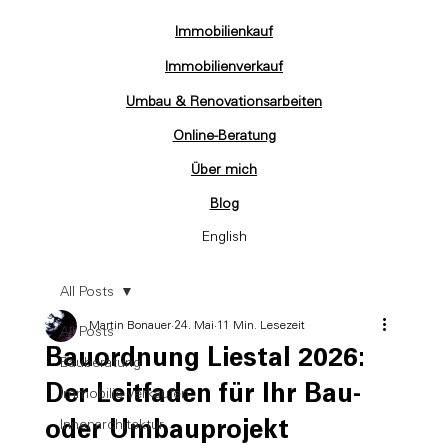
Immobilienkauf
Immobilienverkauf
Umbau & Renovationsarbeiten
Online-Beratung
Über mich
Blog
English
All Posts
Martin Bonauer
24. Mai
11 Min. Lesezeit
All Posts
Bauordnung Liestal 2026:
Bauberatung
Der Leitfaden für Ihr Bau-
Immobilie verkaufen
oder Umbauprojekt
Innenarchitektur